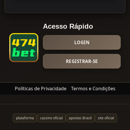
Acesso Rápido
LOGIN
REGISTRAR-SE
Políticas de Privacidade
Termos e Condições
plataforma
cassino oficial
apostas Brasil
site oficial