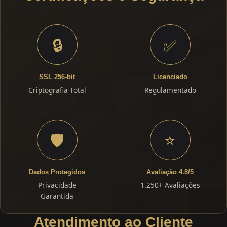
🔒
✅
SSL 256-bit
Licenciado
Criptografia Total
Regulamentado
🛡️
⭐
Dados Protegidos
Avaliação 4.8/5
Privacidade
1.250+ Avaliações
Garantida
Atendimento ao Cliente